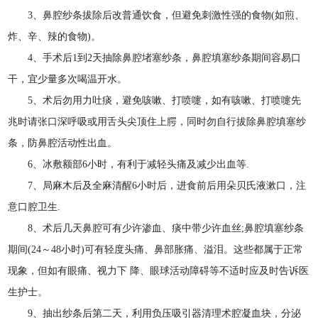
3、鼻腔纱条拔除后改普通饮食，但避免刺激性强的食物(如煎、
炸、辛、辣的食物)。
4、手术后1到2天抽除鼻腔堵塞纱条，鼻腔填塞纱条期间容易口
干，宜少量多次喝温开水。
5、术后勿用力吐痰，避免咳嗽、打喷嚏，如有咳嗽、打喷嚏先
兆时请张口深呼吸或用舌头尖顶住上腭，同时勿自行拔除鼻腔填塞纱
条，防鼻腔活动性出血。
6、冰敷额部6小时，有利于减轻头痛及减少出血等.
7、局麻木后及全麻清醒6小时后，进食前后用朵贝氏液漱口，注
意口腔卫生.
8、术后几天鼻腔可有少许渗血、痰中带少许血丝;鼻腔填塞纱条
期间(24～48小时)可有轻度头痛、鼻部胀痛、溢泪。这些都属于正常
现象，但如有眼痛、视力下 降、眼球活动障碍等不适时应及时告诉医
生护士。
9、抽出纱条后第二天，利用负压吸引器清理术腔凝血块，分泌