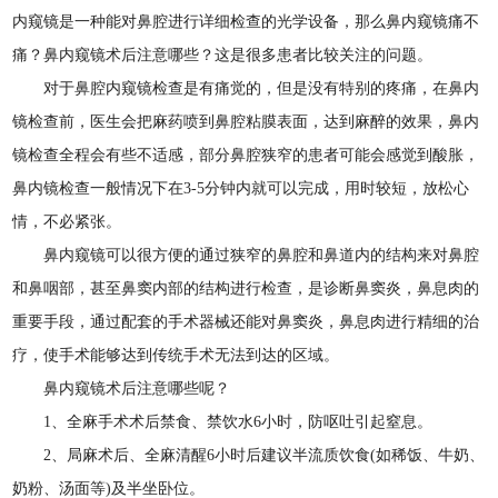
内窥镜是一种能对鼻腔进行详细检查的光学设备，那么鼻内窥镜痛不
痛？鼻内窥镜术后注意哪些？这是很多患者比较关注的问题。
对于鼻腔内窥镜检查是有痛觉的，但是没有特别的疼痛，在鼻内
镜检查前，医生会把麻药喷到鼻腔粘膜表面，达到麻醉的效果，鼻内
镜检查全程会有些不适感，部分鼻腔狭窄的患者可能会感觉到酸胀，
鼻内镜检查一般情况下在3-5分钟内就可以完成，用时较短，放松心
情，不必紧张。
鼻内窥镜可以很方便的通过狭窄的鼻腔和鼻道内的结构来对鼻腔
和鼻咽部，甚至鼻窦内部的结构进行检查，是诊断鼻窦炎，鼻息肉的
重要手段，通过配套的手术器械还能对鼻窦炎，鼻息肉进行精细的治
疗，使手术能够达到传统手术无法到达的区域。
鼻内窥镜术后注意哪些呢？
1、全麻手术术后禁食、禁饮水6小时，防呕吐引起窒息。
2、局麻术后、全麻清醒6小时后建议半流质饮食(如稀饭、牛奶、
奶粉、汤面等)及半坐卧位。