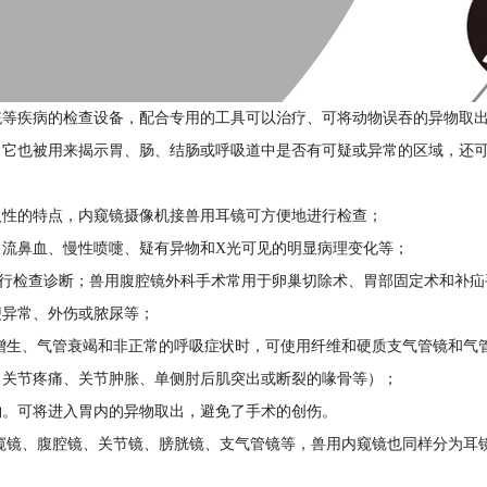
统等疾病的检查设备，配合专用的工具可以治疗、可将动物误吞的异物取
，它也被用来揭示胃、肠、结肠或呼吸道中是否有可疑或异常的区域，还
入性的特点，内窥镜摄像机接兽用耳镜可方便地进行检查；
、流鼻血、慢性喷嚏、疑有异物和X光可见的明显病理变化等；
进行检查诊断；兽用腹腔镜外科手术常用于卵巢切除术、胃部固定术和补疝
便异常、外伤或脓尿等；
增生、气管衰竭和非正常的呼吸症状时，可使用纤维和硬质支气管镜和气
、关节疼痛、关节肿胀、单侧肘后肌突出或断裂的喙骨等）；
物。可将进入胃内的异物取出，避免了手术的创伤。
窥镜、腹腔镜、关节镜、膀胱镜、支气管镜等，兽用内窥镜也同样分为耳