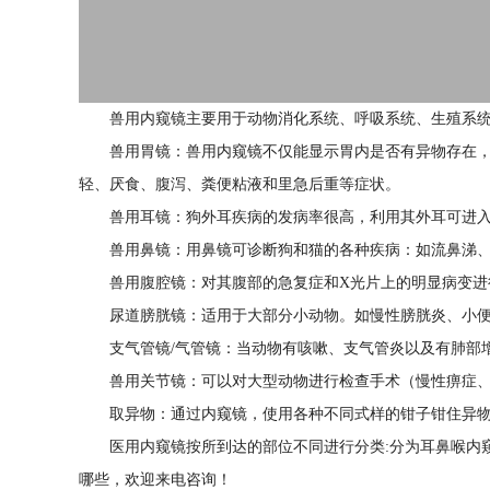
兽用内窥镜主要用于动物消化系统、呼吸系统、生殖系
兽用胃镜：兽用内窥镜不仅能显示胃内是否有异物存在
轻、厌食、腹泻、粪便粘液和里急后重等症状。
兽用耳镜：狗外耳疾病的发病率很高，利用其外耳可进
兽用鼻镜：用鼻镜可诊断狗和猫的各种疾病：如流鼻涕
兽用腹腔镜：对其腹部的急复症和X光片上的明显病变
尿道膀胱镜：适用于大部分小动物。如慢性膀胱炎、小
支气管镜/气管镜：当动物有咳嗽、支气管炎以及有肺部
兽用关节镜：可以对大型动物进行检查手术（慢性痹症
取异物：通过内窥镜，使用各种不同式样的钳子钳住异
医用内窥镜按所到达的部位不同进行分类:分为耳鼻喉内
哪些，欢迎来电咨询！