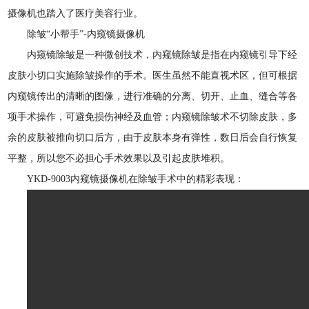
摄像机也踏入了医疗美容行业。
除皱“小帮手”-内窥镜摄像机
内窥镜除皱是一种微创技术，内窥镜除皱是指在内窥镜引导下经
皮肤小切口实施除皱操作的手术。医生虽然不能直视术区，但可根据
内窥镜传出的清晰的图像，进行准确的分离、切开、止血、缝合等各
项手术操作，可避免损伤神经及血管；内窥镜除皱术不切除皮肤，多
余的皮肤被推向切口后方，由于皮肤本身有弹性，数日后会自行恢复
平整，所以您不必担心手术效果以及引起皮肤堆积。
YKD-9003内窥镜摄像机在除皱手术中的精彩表现：