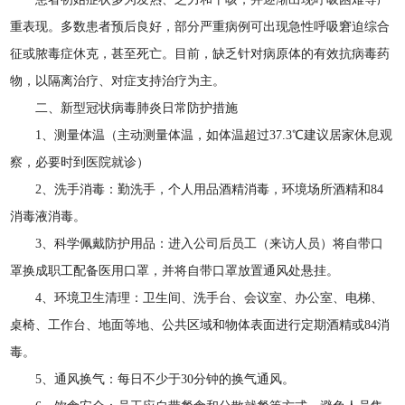
重表现。多数患者预后良好，部分严重病例可出现急性呼吸窘迫综合
征或脓毒症休克，甚至死亡。目前，缺乏针对病原体的有效抗病毒药
物，以隔离治疗、对症支持治疗为主。
二、新型冠状病毒肺炎日常防护措施
1、测量体温（主动测量体温，如体温超过37.3℃建议居家休息观
察，必要时到医院就诊）
2、洗手消毒：勤洗手，个人用品酒精消毒，环境场所酒精和84
消毒液消毒。
3、科学佩戴防护用品：进入公司后员工（来访人员）将自带口
罩换成职工配备医用口罩，并将自带口罩放置通风处悬挂。
4、环境卫生清理：卫生间、洗手台、会议室、办公室、电梯、
桌椅、工作台、地面等地、公共区域和物体表面进行定期酒精或84消
毒。
5、通风换气：每日不少于30分钟的换气通风。