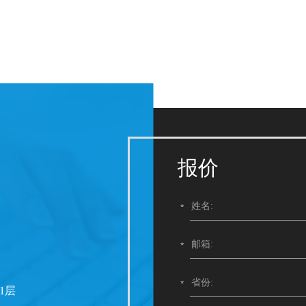
报价
1层