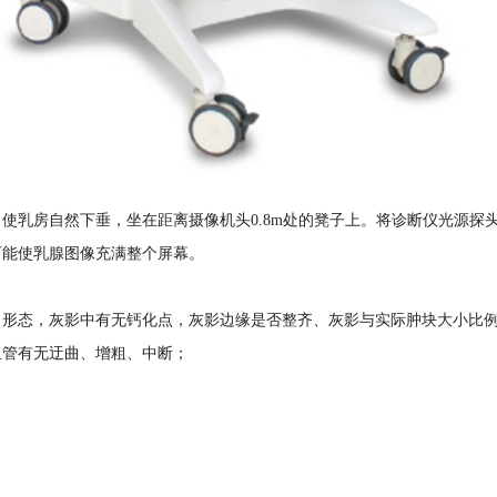
乳房自然下垂，坐在距离摄像机头0.8m处的凳子上。将诊断仪光源探
可能使乳腺图像充满整个屏幕。
态，灰影中有无钙化点，灰影边缘是否整齐、灰影与实际肿块大小比例
管有无迂曲、增粗、中断；