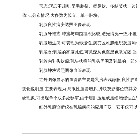
形态:形态不规则,呈毛刺征、蟹足状、多结节状、边缘角征;
值>1;分布情况:大多数为弧立、单一肿块。
乳腺良性病变透照图像表现
乳腺纤维瘤:肿瘤与周围组织比较,透光情况一致,不显影
乳腺增生病:可表现为弥漫性,病变区乳腺组织灰度均匀
乳腺炎:乳腺的亮度减低,可见深灰色至黑色吸光团,当
乳管内乳头状瘤:乳头状瘤的乳头周围及乳晕的一部分,
乳腺肿块透照图像血管表现
红外图像显示的血管影主要是乳房表浅静脉,良性肿瘤由
变化也明显,主要表现为:局限性血管增多,肿块灰影部位或其
硬现象,可出现单个或多处狭窄,由于癌肿压迫或瘤细胞侵蚀血
红外乳腺诊断仪在乳腺疾病的应用广泛，它不仅可以诊