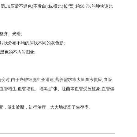
后不退色(不发白);纵横比(长/宽):约98.7%的肿块该比
整齐、光滑;
片状分布不均的深浅不同的灰色影;
黑色的不均匀图像;
变时,由于癌肿细胞生长迅速,营养需求靠大量血液供应,血管
血管增生;血管增粗、增黑,扩张、迂曲等血管受压征象;血管僵
变，做出诊断，进行治疗，大大地提高了生存率。