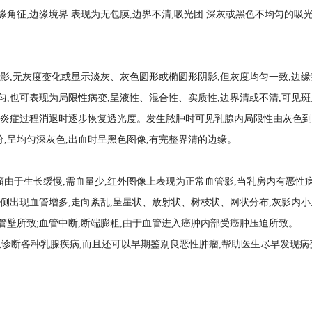
边缘境界:表现为无包膜,边界不清;吸光团:深灰或黑色不均匀的吸光团,加压
,无灰度变化或显示淡灰、灰色圆形或椭圆形阴影,但灰度均匀一致,边缘
,也可表现为局限性病变,呈液性、混合性、实质性,边界清或不清,可见斑
炎症过程消退时逐步恢复透光度。发生脓肿时可见乳腺内局限性由灰色到
呈均匀深灰色,出血时呈黑色图像,有完整界清的边缘。
于生长缓慢,需血量少,红外图像上表现为正常血管影,当乳房内有恶性病
旁侧出现血管增多,走向紊乱,呈星状、放射状、树枝状、网状分布,灰影内小
管壁所致;血管中断,断端膨粗,由于血管进入癌肿内部受癌肿压迫所致。
断各种乳腺疾病,而且还可以早期鉴别良恶性肿瘤,帮助医生尽早发现病