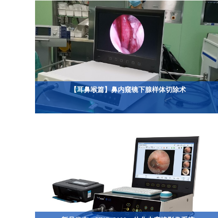
【耳鼻喉篇】鼻内窥镜下腺样体切除术