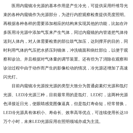
医用内窥镜冷光源的基本作用是产生冷光，可提供采用纤维导光
束的各种内窥镜作为光源部分，为进行内腔观察检查提供亮度照明。
再根据各种各样的需要添加相应的结构来实现其他的功能，比如在许
多医用冷光源中添加气泵来产生气体，同过内窥镜的内管道把气体传
送到人体内，对人体需要检查的部位鼓气加压，达到撑开的目的，同
时利用气体的气压把水挤压到镜体，冲洗镜面和病灶部位，以便于观
察和诊治。并且根据对气体量的调节装置。还有些为了消除在观察和
诊治过程中由于动作而产生的影像松动的情况，冷光源还增加了高速
闪光灯。
目前内窥镜冷光源按光源的类型大致分为普通卤素灯光源和氙灯
光源、LED冷光源三种，目前最常用的是氙灯、LED灯，这两种光源
色泽接近日光，使眼睛感觉图像逼真，但是氙灯寿命短，经常替换，
LED冷光源具有体积小、寿命长、效率高等优点，可连续使用长达10
万个小时，未来LED光源应用在照明领域亦成为主流。