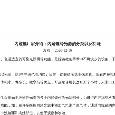
内窥镜厂家介绍：内窥镜冷光源的分类以及功能
发布于 2020-12-16
份、色温适宜的可见光照明等功能，是腔镜微创手术中不可缺少的设备，
ED光源，这3中光源色泽均接近日光，使眼睛感觉图像逼真。随着内窥
有体积小、寿命长、效率高等优点，可连续使用长达10万个小时，未来L
可供采用光学纤维导光束的各个内窥镜作为光源部分，为进行内腔观察检
的功能，如：在许多医用的冷光源中添加气泵来产生气体，通过内窥镜的
，冲洗镜面和病灶部位，以便于观察和诊治。