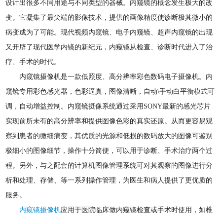
设计出很多不同用途与不同类型的器械。内窥镜的概念发生极大的改
变。它凝集了最尖端的影像技术，提供的画像精度使诊断极其微小的
病变成为了可能。现代视频内窥镜、电子内窥镜、超声内窥镜的出现
又开辟了现代医学内镜的新纪元，内窥镜从检查、诊断时代进入了治
疗、手术的时代。
内窥镜摄像机是一款低照度、高分辨率彩色数码电子摄像机。内
窥镜专用彩色感光器，色彩逼真，图像清晰，自动\手动白平衡模式可
调，自动增益控制。内窥镜摄像系统通过采用SONY最新的感光芯片
实现前所未有的高分辨率和提供图像色彩的真实还原。从而更容易观
察到患者的微细病变，其优质的光源和低损的数码放大的图像可鉴别
极细小的图像细节，操作十分简便，可以用于诊断、手术治疗两个过
程。另外，与之配套的计算机图像管理系统可对其观察的图像进行分
析和处理、存储、等一系列操作管理，为医生和病人提供了更优质的
服务。
内窥镜摄像机
应用于医院临床做内窥镜检查或手术时使用，如椎