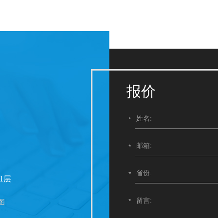
报价
1层
图