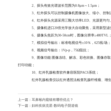
2、探头有效光谱波长范围为0.8μm～1.5μm；
3、红外探头可以控制摄像机图像放大、缩小、控制
4、红外探头光源采用三颗大功率LED、光源更均匀
5、摄像机进口20倍光学放大自动聚焦，采用新型滤
6、摄像头焦距为30-50cm时，图像分辨率≥480TVL
7、模拟信号输出：标准电视信号±10％，625线/场；
8、视频信号输出：1Vp-p，75Ω阻抗；
9、图像功能:图像冻结、解冻、彩色转换、图像存取
打印功能；
10、红外乳腺检查软件兼容医院PACS系统；
红外乳腺检查仪以红外透照法检查乳腺纤维瘤、增生、
上一篇：
耳鼻喉内窥镜有哪些优点？
下一篇：
妇科疾病克星-数码电子阴道镜