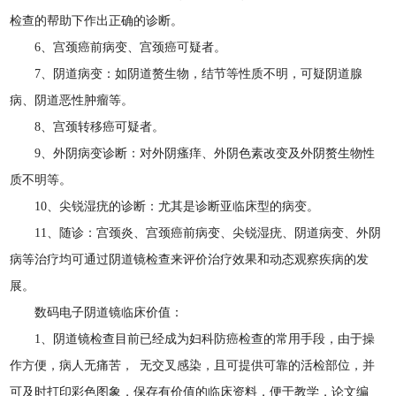
检查的帮助下作出正确的诊断。
6、宫颈癌前病变、宫颈癌可疑者。
7、阴道病变：如阴道赘生物，结节等性质不明，可疑阴道腺
病、阴道恶性肿瘤等。
8、宫颈转移癌可疑者。
9、外阴病变诊断：对外阴瘙痒、外阴色素改变及外阴赘生物性
质不明等。
10、尖锐湿疣的诊断：尤其是诊断亚临床型的病变。
11、随诊：宫颈炎、宫颈癌前病变、尖锐湿疣、阴道病变、外阴
病等治疗均可通过阴道镜检查来评价治疗效果和动态观察疾病的发
展。
数码电子阴道镜临床价值：
1、阴道镜检查目前已经成为妇科防癌检查的常用手段，由于操
作方便，病人无痛苦， 无交叉感染，且可提供可靠的活检部位，并
可及时打印彩色图象，保存有价值的临床资料，便于教学，论文编