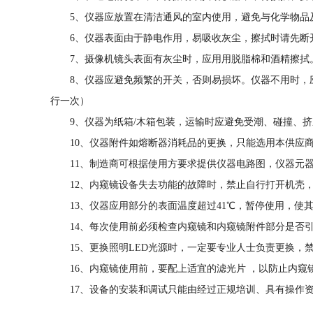
5、仪器应放置在清洁通风的室内使用，避免与化学物品
6、仪器表面由于静电作用，易吸收灰尘，擦拭时请先断
7、摄像机镜头表面有灰尘时，应用用脱脂棉和酒精擦拭
8、仪器应避免频繁的开关，否则易损坏。仪器不用时，
行一次）
9、仪器为纸箱/木箱包装，运输时应避免受潮、碰撞、
10、仪器附件如熔断器消耗品的更换，只能选用本供应商提
11、制造商可根据使用方要求提供仪器电路图，仪器元
12、内窥镜设备失去功能的故障时，禁止自行打开机壳
13、仪器应用部分的表面温度超过41℃，暂停使用，使
14、每次使用前必须检查内窥镜和内窥镜附件部分是否
15、更换照明LED光源时，一定要专业人士负责更换，禁止非
16、内窥镜使用前，要配上适宜的滤光片 ，以防止内
17、设备的安装和调试只能由经过正规培训、具有操作资