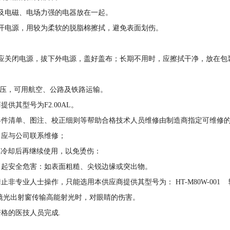
及电磁、电场力强的电器放在一起。
开电源，用较为柔软的脱脂棉擦拭，避免表面划伤。
。
应关闭电源，拔下外电源，盖好盖布；长期不用时，应擦拭干净，放在包
挤压，可用航空、公路及铁路运输。
供其型号为F2.00AL。
器件清单、图注、校正细则等帮助合格技术人员维修由制造商指定可维修
，应与公司联系维修；
其冷却后再继续使用，以免烫伤：
引起安全危害：如表面粗糙、尖锐边缘或突出物。
专业人士操作，只能选用本供应商提供其型号为： HT-M80W-001 输入
窥镜光出射窗传输高能射光时，对眼睛的伤害。
格的医技人员完成.