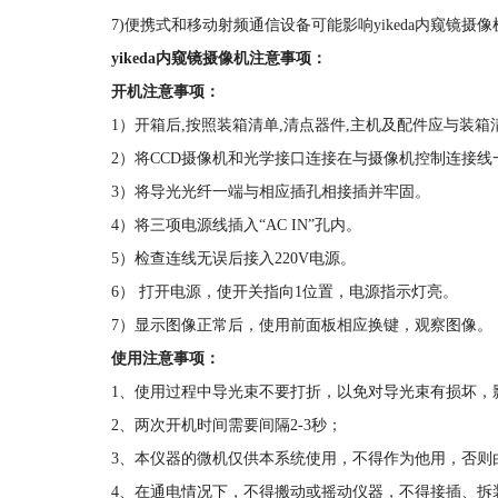
7)便携式和移动射频通信设备可能影响yikeda内窥镜摄像
yikeda内窥镜摄像机注意事项：
开机注意事项：
1）开箱后,按照装箱清单,清点器件,主机及配件应与装
2）将CCD摄像机和光学接口连接在与摄像机控制连接线
3）将导光光纤一端与相应插孔相接插并牢固。
4）将三项电源线插入“AC IN”孔内。
5）检查连线无误后接入220V电源。
6） 打开电源，使开关指向1位置，电源指示灯亮。
7）显示图像正常后，使用前面板相应换键，观察图像。
使用注意事项：
1、使用过程中导光束不要打折，以免对导光束有损坏，
2、两次开机时间需要间隔2-3秒；
3、本仪器的微机仅供本系统使用，不得作为他用，否则
4、在通电情况下，不得搬动或摇动仪器，不得接插、拆