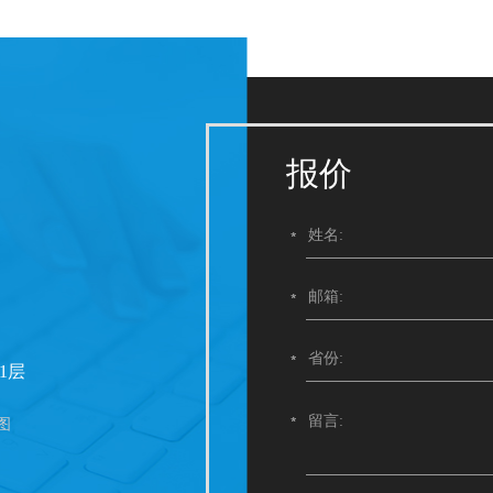
报价
1层
图