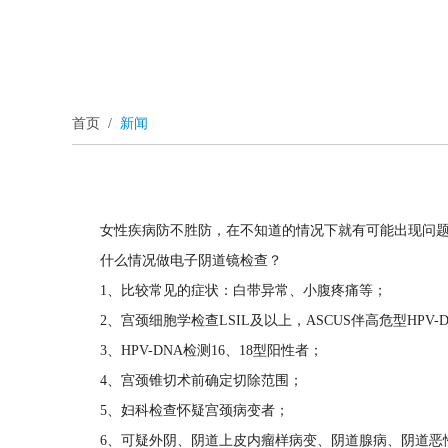
首页
/
新闻
女性疾病防不胜防，在不知道的情况下就有可能出现问
什么情况做电子阴道镜检查？
1、比较常见的症状：白带异常、小腹疼痛等；
2、宫颈细胞学检查LSIL及以上，ASCUS伴高危型HPV
3、HPV-DNA检测16、18型阳性者；
4、宫颈锥切术前确定切除范围；
5、妇科检查怀疑宫颈病变者；
6、可疑外阴、阴道上皮内瘤样病变、阴道腺病、阴道恶