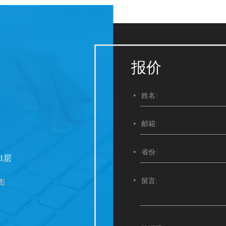
报价
1层
图