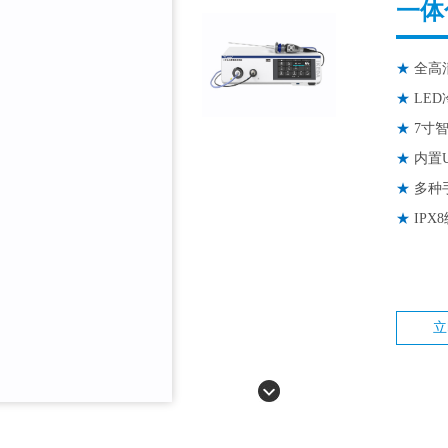
一体
★
全高
★
LE
★
7寸
★
内置
★
多种
★
IP
立