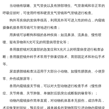
当动物有咳嗽、支气管炎以及有肺部增生、气管衰竭和非正常的
呼吸症状时，可使用纤维和硬质支气管镜和气管镜进行检查。
狗外耳疾病的发病率很高，利用其外耳可进入性的特点，内窥镜
摄像机接兽用耳镜可方便地进行检查；
用鼻镜可诊断狗和猫的各种疾病：如流鼻涕、流鼻血、慢性喷
嚏、疑有异物和X光可见的明显病理变化等；
兽用腹腔镜对其腹部的急复症和X光片上的明显病变进行检查诊
断；兽用腹腔镜外科手术常用于卵巢切除术、胃部固定术和补疝手术
等。
尿道膀胱镜检查法适用于大部分小动物。如慢性膀胱炎、小便异
常、外伤或脓尿等；
兽用内窥镜接关节镜，可以对大型动物进行检查手术（慢性痹
症、关节疼痛、关节肿胀、单侧肘后肌突出或断裂的喙骨等）；
动物内窥镜操作简单直观，对动物机体基本无损伤，成功率高，
术后恢复时间短，预后良好，越来越多的宠物医院引进动物内窥镜设