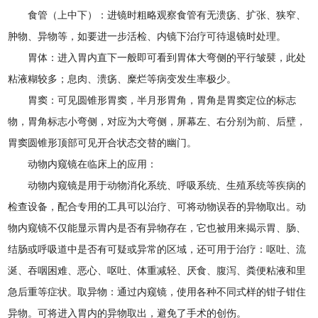
食管（上中下）：进镜时粗略观察食管有无溃疡、扩张、狭窄、
肿物、异物等，如要进一步活检、内镜下治疗可待退镜时处理。
胃体：进入胃内直下一般即可看到胃体大弯侧的平行皱襞，此处
粘液糊较多；息肉、溃疡、糜烂等病变发生率极少。
胃窦：可见圆锥形胃窦，半月形胃角，胃角是胃窦定位的标志
物，胃角标志小弯侧，对应为大弯侧，屏幕左、右分别为前、后壁，
胃窦圆锥形顶部可见开合状态交替的幽门。
动物内窥镜在临床上的应用：
动物内窥镜是用于动物消化系统、呼吸系统、生殖系统等疾病的
检查设备，配合专用的工具可以治疗、可将动物误吞的异物取出。动
物内窥镜不仅能显示胃内是否有异物存在，它也被用来揭示胃、肠、
结肠或呼吸道中是否有可疑或异常的区域，还可用于治疗：呕吐、流
涎、吞咽困难、恶心、呕吐、体重减轻、厌食、腹泻、粪便粘液和里
急后重等症状。取异物：通过内窥镜，使用各种不同式样的钳子钳住
异物。可将进入胃内的异物取出，避免了手术的创伤。