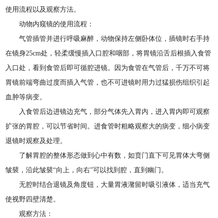
使用流程以及观察方法。
动物内窥镜的使用流程：
气管插管并进行呼吸麻醉，动物保持左侧卧体位，插镜时右手持
在镜身25cm处，轻柔缓慢插入口腔和咽部，将胃镜沿舌后根插入食管
入口处，看到食管后即可循腔进镜。因为食管在气管后，千万不可将
胃镜前端弯曲过度而插入气管，也不可进镜时用力过猛损伤组织引起
血肿等病变。
入食管后边进镜边充气，部分气体先入胃内，进入胃内即可观察
扩张的胃腔，可以节省时间。进食管时粗略观察大的病变，细小病变
退镜时观察及处理。
了解胃腔的整体形态做到心中有数，如贲门直下可见胃体大弯侧
皱襞，沿此皱襞“向上，向右”可以找到腔，直到幽门。
无腔时结合退镜及角度钮，大量胃液潴留时吸引液体，适当充气
使视野四壁清楚。
观察方法：