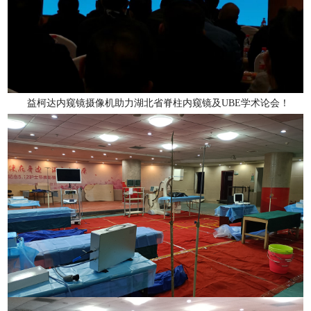
益柯达内窥镜摄像机助力湖北省脊柱内窥镜及UBE学术论会！