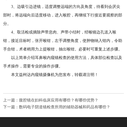
3、边吸引边进镜，适度调整远端的方向及角度，待看到会厌尖
部时，将远端向后适度移动，进入喉腔，再继续下行接近要观察的部
分。
4、取活检或摘除声带息肉、声带小结时，经喉镜边孔送入喉
钳，接近目标时，张开喉钳，左手调整角度，使肿物纳入钳内，令助
手合钳，术者稍用力上提喉钳，抽出喉钳。必要时可重复上述步骤。
以上简单介绍耳鼻喉内窥镜检查的使用方法，具体部位检查以及
手术操作，需要专业的操作步骤。
本文益柯达内窥镜摄像机为您发布，转载请注明！
上一篇：
腹腔镜在妇科临床应用有哪些？有哪些优势？
下一篇：
数码电子阴道镜检查所用的辅助器械和药品有哪些？