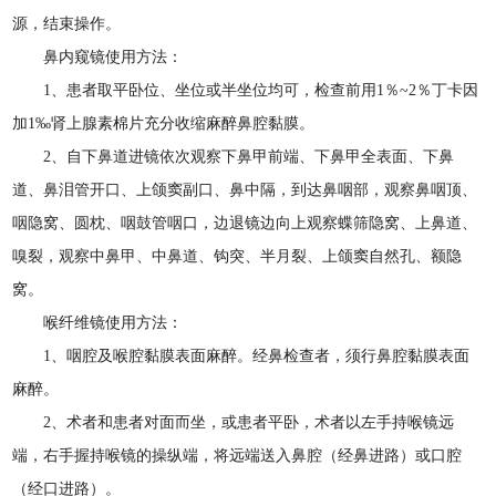
源，结束操作。
鼻内窥镜使用方法：
1、患者取平卧位、坐位或半坐位均可，检查前用1％~2％丁卡因
加1‰肾上腺素棉片充分收缩麻醉鼻腔黏膜。
2、自下鼻道进镜依次观察下鼻甲前端、下鼻甲全表面、下鼻
道、鼻泪管开口、上颌窦副口、鼻中隔，到达鼻咽部，观察鼻咽顶、
咽隐窝、圆枕、咽鼓管咽口，边退镜边向上观察蝶筛隐窝、上鼻道、
嗅裂，观察中鼻甲、中鼻道、钩突、半月裂、上颌窦自然孔、额隐
窝。
喉纤维镜使用方法：
1、咽腔及喉腔黏膜表面麻醉。经鼻检查者，须行鼻腔黏膜表面
麻醉。
2、术者和患者对面而坐，或患者平卧，术者以左手持喉镜远
端，右手握持喉镜的操纵端，将远端送入鼻腔（经鼻进路）或口腔
（经口进路）。