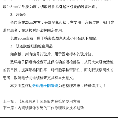
取2~3mm组织块为度，切取过多易引起不必要的过多出血。
2、宫颈钳
长度应在26cm左右，头部呈鼠齿状，主要用于宫颈过硬、韧且光
滑的患者，在活检时起牵拉固定作用。
长度26cm左右，用于摘去宫颈息肉或小的黏膜下肌瘤。
3、阴道脱落细胞检查用品
如刮板、刻有编号的玻片、用于固定标本的玻片缸。
数码电子阴道镜检查可提供准确的活检部位，从而大大避免活检
的盲目性，提高活检阳性率，对细胞学检查阳性、而肉眼观察阴性的
患者，数码电子阴道镜检查更具有重要意义。
本文由益柯达
数码电子阴道镜
为您整理发布，转载请注明！
上一篇：
【耳鼻喉科】耳鼻喉内窥镜的使用方法
下一篇：
内窥镜摄像系统的工作原理以及技术趋势