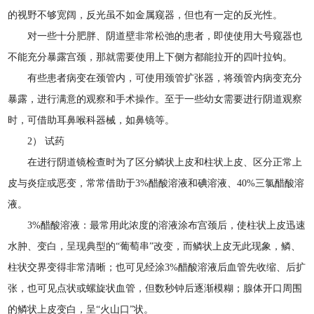
的视野不够宽阔，反光虽不如金属窥器，但也有一定的反光性。
对一些十分肥胖、阴道壁非常松弛的患者，即使使用大号窥器也
不能充分暴露宫颈，那就需要使用上下侧方都能拉开的四叶拉钩。
有些患者病变在颈管内，可使用颈管扩张器，将颈管内病变充分
暴露，进行满意的观察和手术操作。至于一些幼女需要进行阴道观察
时，可借助耳鼻喉科器械，如鼻镜等。
2） 试药
在进行阴道镜检查时为了区分鳞状上皮和柱状上皮、区分正常上
皮与炎症或恶变，常常借助于3%醋酸溶液和碘溶液、40%三氯醋酸溶
液。
3%醋酸溶液：最常用此浓度的溶液涂布宫颈后，使柱状上皮迅速
水肿、变白，呈现典型的“葡萄串”改变，而鳞状上皮无此现象，鳞、
柱状交界变得非常清晰；也可见经涂3%醋酸溶液后血管先收缩、后扩
张，也可见点状或螺旋状血管，但数秒钟后逐渐模糊；腺体开口周围
的鳞状上皮变白，呈“火山口”状。