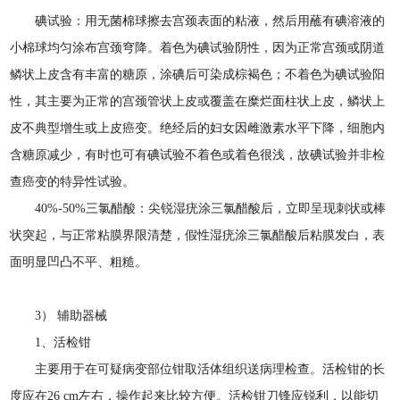
碘试验：用无菌棉球擦去宫颈表面的粘液，然后用蘸有碘溶液的
小棉球均匀涂布宫颈穹降。着色为碘试验阴性，因为正常宫颈或阴道
鳞状上皮含有丰富的糖原，涂碘后可染成棕褐色；不着色为碘试验阳
性，其主要为正常的宫颈管状上皮或覆盖在糜烂面柱状上皮，鳞状上
皮不典型增生或上皮癌变。绝经后的妇女因雌激素水平下降，细胞内
含糖原减少，有时也可有碘试验不着色或着色很浅，故碘试验并非检
查癌变的特异性试验。
40%-50%三氯醋酸：尖锐湿疣涂三氯醋酸后，立即呈现刺状或棒
状突起，与正常粘膜界限清楚，假性湿疣涂三氯醋酸后粘膜发白，表
面明显凹凸不平、粗糙。
3） 辅助器械
1、活检钳
主要用于在可疑病变部位钳取活体组织送病理检查。活检钳的长
度应在26 cm左右，操作起来比较方便。活检钳刀锋应锐利，以能切