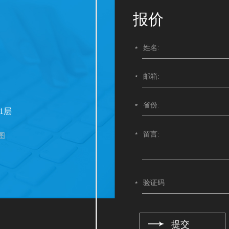
报价
1层
图