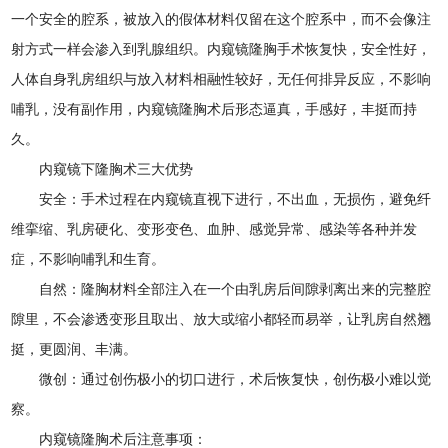
一个安全的腔系，被放入的假体材料仅留在这个腔系中，而不会像注
射方式一样会渗入到乳腺组织。内窥镜隆胸手术恢复快，安全性好，
人体自身乳房组织与放入材料相融性较好，无任何排异反应，不影响
哺乳，没有副作用，内窥镜隆胸术后形态逼真，手感好，丰挺而持
久。
内窥镜下隆胸术三大优势
安全：手术过程在内窥镜直视下进行，不出血，无损伤，避免纤
维挛缩、乳房硬化、变形变色、血肿、感觉异常、感染等各种并发
症，不影响哺乳和生育。
自然：隆胸材料全部注入在一个由乳房后间隙剥离出来的完整腔
隙里，不会渗透变形且取出、放大或缩小都轻而易举，让乳房自然翘
挺，更圆润、丰满。
微创：通过创伤极小的切口进行，术后恢复快，创伤极小难以觉
察。
内窥镜隆胸术后注意事项：