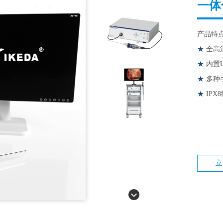
一体
产品特
★
全高
★
内置
★
多种
★
IP
立