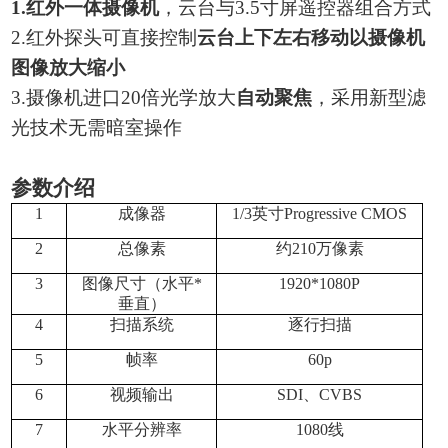
1.
红外一体摄像机
，云台与
3.5
寸屏遥控器组合方式
2.
红外探头可直接控制
云台上下左右移动以摄像机
图像放大缩小
3.
摄像机进口
20
倍光学放大
自动聚焦
，采用新型滤
光技术无需暗室操作
参数介绍
1
成像器
1/3
英寸Progressive CMOS
2
总像素
约210万像素
3
图像尺寸（水平*
1920*1080P
垂直）
4
扫描系统
逐行扫描
5
帧率
60p
6
视频输出
SDI
、CVBS
7
水平分辨率
1080
线