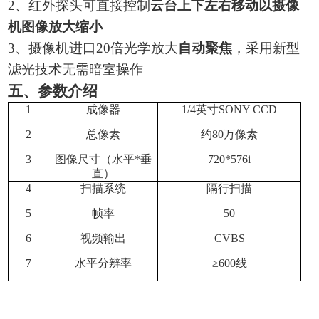
2
、红外探头可直接控制
云台上下左右移动以摄像
机图像放大缩小
3
、摄像机进口20倍光学放大
自动聚焦
，采用新型
滤光技术无需暗室操作
五、参数介绍
1
成像器
1/4
英寸SONY CCD
2
总像素
约80万像素
3
图像尺寸（水平*垂
720*576i
直）
4
扫描系统
隔行扫描
5
帧率
50
6
视频输出
CVBS
7
水平分辨率
≥600线